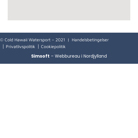
© Cold Hawaii Watersport – 2021 |
Handelsbetingelser
Privatlivspolitik
Cookiepolitik
Simsoft
– Webbureau i Nordjylland