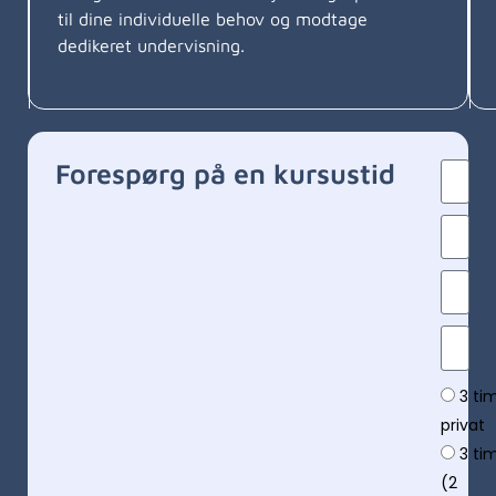
til dine individuelle behov og modtage
dedikeret undervisning.
Forespørg på en kursustid
3 ti
privat
3 ti
(2