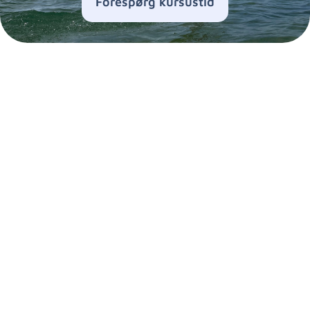
Forespørg kursustid
Kurser til alle og enhver
Forespørg kursustid