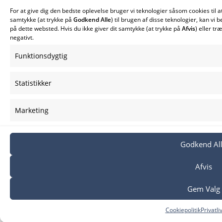
For at give dig den bedste oplevelse bruger vi teknologier såsom cookies til 
samtykke (at trykke på
Godkend Alle
) til brugen af disse teknologier, kan v
på dette websted. Hvis du ikke giver dit samtykke (at trykke på
Afvis
) eller tr
negativt.
Funktionsdygtig
Statistikker
Marketing
Godkend Al
Afvis
Gem Valg
Cookiepolitik
Privatli