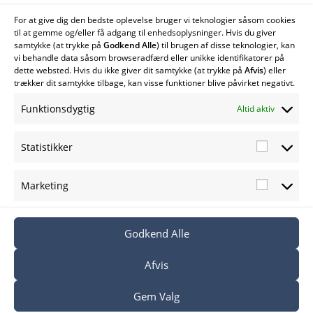
For at give dig den bedste oplevelse bruger vi teknologier såsom cookies
Find os her
til at gemme og/eller få adgang til enhedsoplysninger. Hvis du giver
samtykke (at trykke på
Godkend Alle
) til brugen af disse teknologier, kan
vi behandle data såsom browseradfærd eller unikke identifikatorer på
dette websted. Hvis du ikke giver dit samtykke (at trykke på
Afvis
) eller
trækker dit samtykke tilbage, kan visse funktioner blive påvirket negativt.
Funktionsdygtig
Altid aktiv
Statistikker
Marketing
Godkend Alle
© Cold Hawaii Watersport – 2021 |
Handelsbetingelser
Afvis
Privatlivspolitik
Cookiepolitik
Simsoft
– Webbureau i Nordjylland
Gem Valg