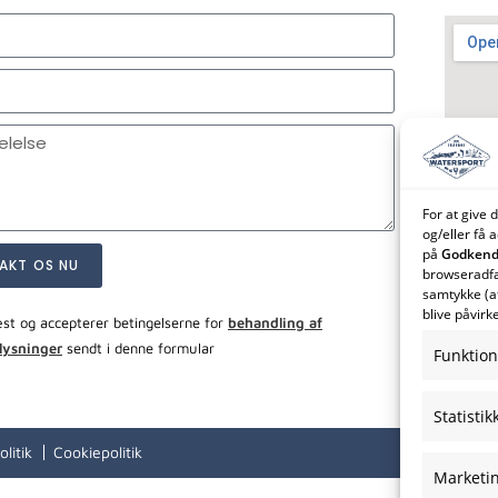
For at give 
og/eller få 
på
Godkend 
AKT OS NU
browseradfær
samtykke (a
blive påvirke
æst og accepterer betingelserne for
behandling af
lysninger
sendt i denne formular
Funktion
Statistik
olitik
Cookiepolitik
Marketi