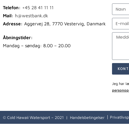
Telefon:
+45 28 41 11 11
Mail:
h@westbank.dk
Adresse:
Aggervej 28, 7770 Vestervig, Danmark
Åbningstider:
Mandag – søndag: 8.00 – 20.00
KONT
Jeg har l
personop
Privatlivsp
© Cold Hawaii Watersport – 2021 |
Handelsbetingelser