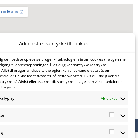
Administrer samtykke til cookies
dig den bedste oplevelse bruger vi teknologier såsom cookies til at gemme
adgang til enhedsoplysninger. Hvis du giver samtykke (at trykke
Alle
) til brugen af disse teknologier, kan vi behandle data såsom
d eller unikke identifikatorer på dette websted. Hvis du ikke giver dit
t trykke på
Afvis
) eller trækker dit samtykke tilbage, kan visse funktioner
t negativt.
sdygtig
Altid aktiv
ker
Simsoft
– Webbureau i Nordjylland
ng